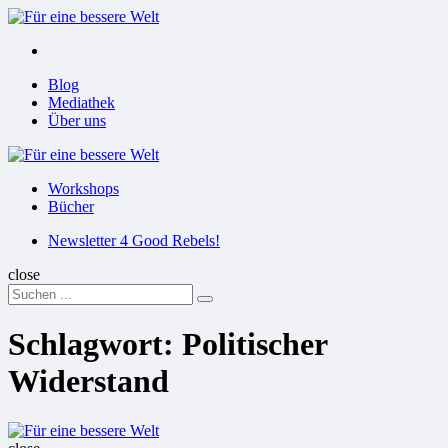
Menu
Suchen
Menu
Blog
Mediathek
Über uns
Für
eine
Workshops
bessere
Bücher
Welt
Suchen
Newsletter 4 Good Rebels!
close
Search
Suchen
for:
Schlagwort:
Politischer
Widerstand
Für
eine