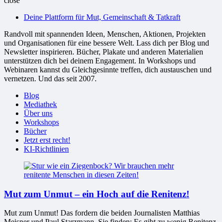
close
bessere
Deine Plattform für Mut, Gemeinschaft & Tatkraft
Welt
Randvoll mit spannenden Ideen, Menschen, Aktionen, Projekten
und Organisationen für eine bessere Welt. Lass dich per Blog und
Newsletter inspirieren. Bücher, Plakate und anderen Materialien
unterstützen dich bei deinem Engagement. In Workshops und
Webinaren kannst du Gleichgesinnte treffen, dich austauschen und
vernetzen. Und das seit 2007.
Blog
Mediathek
Über uns
Workshops
Bücher
Jetzt erst recht!
KI-Richtlinien
Mut zum Unmut – ein Hoch auf die Renitenz!
Mut zum Unmut! Das fordern die beiden Journalisten Matthias
Meisner und Paul Starzmann. Sie finden: Es gibt zu wenig Renitenz