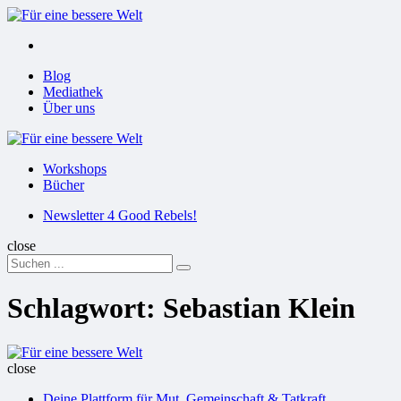
Menu
Suchen
Menu
Blog
Mediathek
Über uns
Für
eine
Workshops
bessere
Bücher
Welt
Suchen
Newsletter 4 Good Rebels!
close
Search
Suchen
for:
Schlagwort:
Sebastian Klein
Für
eine
close
bessere
Deine Plattform für Mut, Gemeinschaft & Tatkraft
Welt