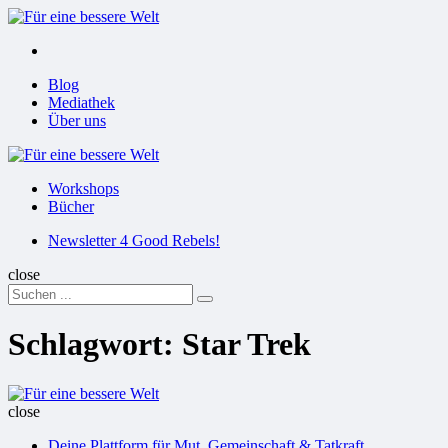
Menu
Suchen
Menu
Blog
Mediathek
Über uns
Für
eine
Workshops
bessere
Bücher
Welt
Suchen
Newsletter 4 Good Rebels!
close
Search
Suchen
for:
Schlagwort:
Star Trek
Für
eine
close
bessere
Deine Plattform für Mut, Gemeinschaft & Tatkraft
Welt