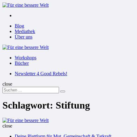
Menu
Suchen
Menu
Blog
Mediathek
Über uns
Für
eine
Workshops
bessere
Bücher
Welt
Suchen
Newsletter 4 Good Rebels!
close
Search
Suchen
for:
Schlagwort:
Stiftung
Für
eine
close
bessere
Deine Plattform für Mut, Gemeinschaft & Tatkraft
Welt