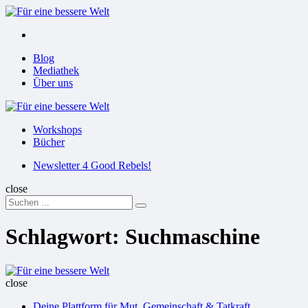
Menu
Suchen
Menu
Blog
Mediathek
Über uns
Für
eine
Workshops
bessere
Bücher
Welt
Suchen
Newsletter 4 Good Rebels!
close
Search
Suchen
for:
Schlagwort:
Suchmaschine
Für
eine
close
bessere
Deine Plattform für Mut, Gemeinschaft & Tatkraft
Welt