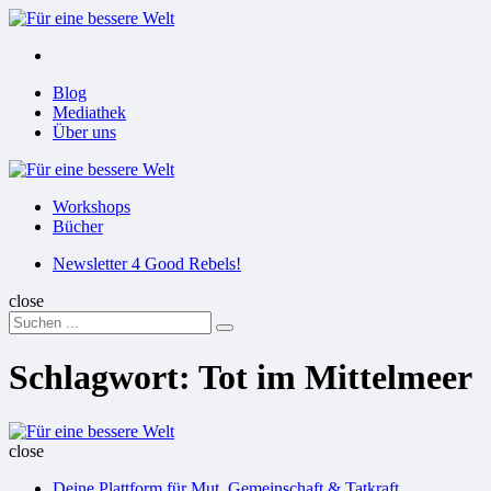
Menu
Suchen
Menu
Blog
Mediathek
Über uns
Für
eine
Workshops
bessere
Bücher
Welt
Suchen
Newsletter 4 Good Rebels!
close
Search
Suchen
for:
Schlagwort:
Tot im Mittelmeer
Für
eine
close
bessere
Deine Plattform für Mut, Gemeinschaft & Tatkraft
Welt