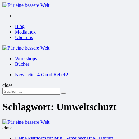
Menu
Suchen
Menu
Blog
Mediathek
Über uns
Für
eine
Workshops
bessere
Bücher
Welt
Suchen
Newsletter 4 Good Rebels!
close
Search
Suchen
for:
Schlagwort:
Umweltschuzt
Für
eine
close
bessere
Deine Plattform für Mut, Gemeinschaft & Tatkraft
Welt