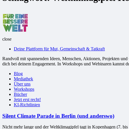
Für
eine
bessere
Welt
close
Deine Plattform für Mut, Gemeinschaft & Tatkraft
Randvoll mit spannenden Ideen, Menschen, Aktionen, Projekten und Or
dich bei deinem Engagement. In Workshops und Webinaren kannst du G
Blog
Mediathek
Über uns
Workshops
Bücher
Jetzt erst recht!
KI-Richtlinien
Silent Climate Parade in Berlin (und anderswo)
Nicht mehr lange und der Weltklimagipfel tagt in Kopenhagen (7. bis 