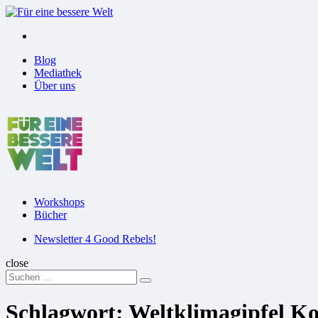
Menu
Suchen
Menu
Blog
Mediathek
Über uns
Für
eine
bessere
Welt
Workshops
Bücher
Suchen
Newsletter 4 Good Rebels!
close
Search
Suchen
for:
Schlagwort:
Weltklimagipfel K