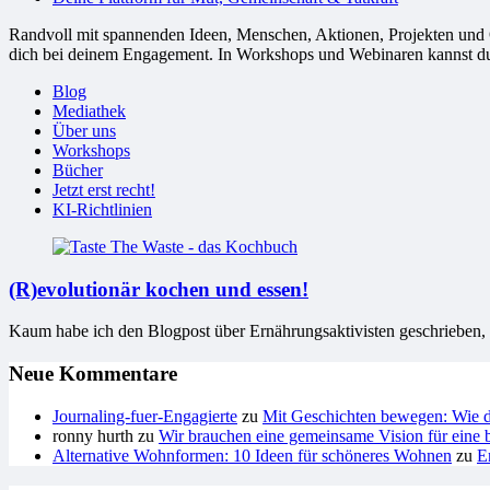
Randvoll mit spannenden Ideen, Menschen, Aktionen, Projekten und Or
dich bei deinem Engagement. In Workshops und Webinaren kannst du G
Blog
Mediathek
Über uns
Workshops
Bücher
Jetzt erst recht!
KI-Richtlinien
(R)evolutionär kochen und essen!
Kaum habe ich den Blogpost über Ernährungsaktivisten geschrieben, d
Neue Kommentare
Journaling-fuer-Engagierte
zu
Mit Geschichten bewegen: Wie du
ronny hurth
zu
Wir brauchen eine gemeinsame Vision für eine b
Alternative Wohnformen: 10 Ideen für schöneres Wohnen
zu
E