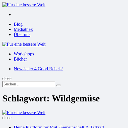
Menu
Suchen
Menu
Blog
Mediathek
Über uns
Für
eine
Workshops
bessere
Bücher
Welt
Suchen
Newsletter 4 Good Rebels!
close
Search
Suchen
for:
Schlagwort:
Wildgemüse
Für
eine
close
bessere
Deine Plattform für Mut, Gemeinschaft & Tatkraft
Welt