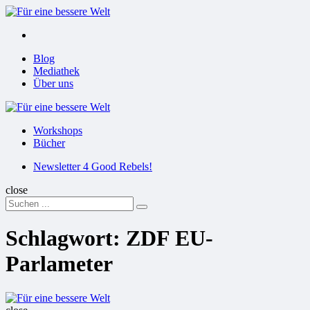
Menu
Suchen
Menu
Blog
Mediathek
Über uns
Für
eine
Workshops
bessere
Bücher
Welt
Suchen
Newsletter 4 Good Rebels!
close
Search
Suchen
for:
Schlagwort:
ZDF EU-
Parlameter
Für
eine