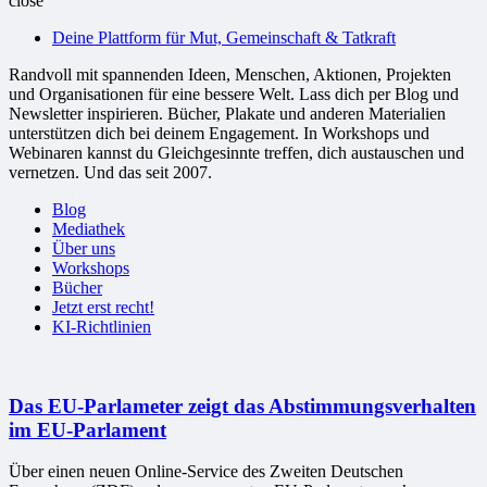
close
bessere
Deine Plattform für Mut, Gemeinschaft & Tatkraft
Welt
Randvoll mit spannenden Ideen, Menschen, Aktionen, Projekten
und Organisationen für eine bessere Welt. Lass dich per Blog und
Newsletter inspirieren. Bücher, Plakate und anderen Materialien
unterstützen dich bei deinem Engagement. In Workshops und
Webinaren kannst du Gleichgesinnte treffen, dich austauschen und
vernetzen. Und das seit 2007.
Blog
Mediathek
Über uns
Workshops
Bücher
Jetzt erst recht!
KI-Richtlinien
Das EU-Parlameter zeigt das Abstimmungsverhalten
im EU-Parlament
Über einen neuen Online-Service des Zweiten Deutschen