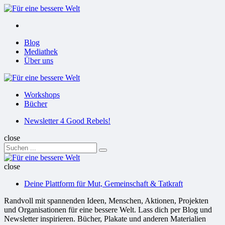
Menu
Suchen
Menu
Blog
Mediathek
Über uns
Für
eine
Workshops
bessere
Bücher
Welt
Suchen
Newsletter 4 Good Rebels!
close
Search
Suchen
for:
Für
eine
close
bessere
Deine Plattform für Mut, Gemeinschaft & Tatkraft
Welt
Randvoll mit spannenden Ideen, Menschen, Aktionen, Projekten
und Organisationen für eine bessere Welt. Lass dich per Blog und
Newsletter inspirieren. Bücher, Plakate und anderen Materialien