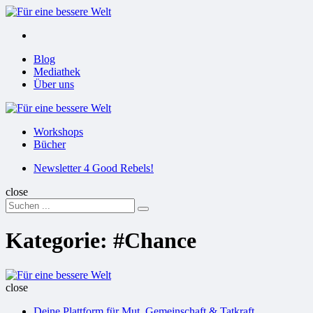
Menu
Suchen
Menu
Blog
Mediathek
Über uns
Für
eine
Workshops
bessere
Bücher
Welt
Suchen
Newsletter 4 Good Rebels!
close
Search
Suchen
for:
Kategorie:
#Chance
Für
eine
close
bessere
Deine Plattform für Mut, Gemeinschaft & Tatkraft
Welt