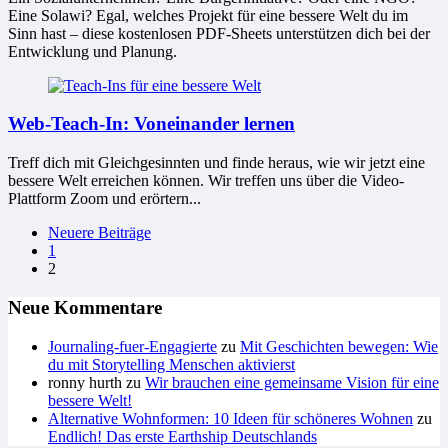
Eine Solawi? Egal, welches Projekt für eine bessere Welt du im
Sinn hast – diese kostenlosen PDF-Sheets unterstützen dich bei der
Entwicklung und Planung.
Web-Teach-In: Voneinander lernen
Treff dich mit Gleichgesinnten und finde heraus, wie wir jetzt eine
bessere Welt erreichen können. Wir treffen uns über die Video-
Plattform Zoom und erörtern...
Seitennummerierung
Neuere Beiträge
1
der
2
Beiträge
Neue Kommentare
Journaling-fuer-Engagierte
zu
Mit Geschichten bewegen: Wie
du mit Storytelling Menschen aktivierst
ronny hurth
zu
Wir brauchen eine gemeinsame Vision für eine
bessere Welt!
Alternative Wohnformen: 10 Ideen für schöneres Wohnen
zu
Endlich! Das erste Earthship Deutschlands