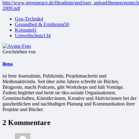
http://www.greenpeace.de/fileadmin/gpd/user_upload/themen/gentech
2009.pdf
Gen-Technik
4
Gesundheit & Ernährung
50
Konsum
41
Umweltschutz
134
Geschrieben von
ilona
ist freie Jour­na­lis­tin, Publizistin, Projekt­ma­che­rin und
Medienaktivistin. Seit über zehn Jahren schreibt sie Bücher,
Blogposts, macht Podcasts, gibt Workshops und hält Vorträge.
Zudem begleitet und berät sie öko-soziale Organisationen,
Gemeinschaften, Künstler:innen, Kreative und Aktivist:innen bei der
ganzheitlichen und nachhaltigen Planung und Kommunikation ihrer
Projekte und Bücher.
2 Kommentare