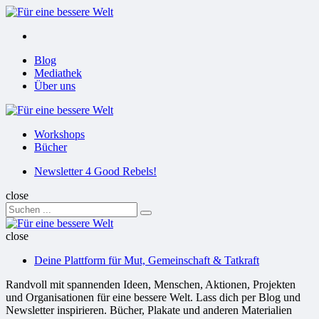
Menu
Suchen
Menu
Blog
Mediathek
Über uns
Für
eine
Workshops
bessere
Bücher
Welt
Suchen
Newsletter 4 Good Rebels!
close
Search
Suchen
for:
Für
eine
close
bessere
Deine Plattform für Mut, Gemeinschaft & Tatkraft
Welt
Randvoll mit spannenden Ideen, Menschen, Aktionen, Projekten
und Organisationen für eine bessere Welt. Lass dich per Blog und
Newsletter inspirieren. Bücher, Plakate und anderen Materialien