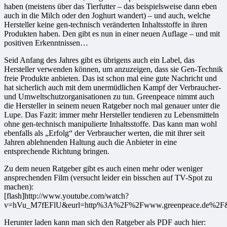
haben (meistens über das Tierfutter – das beispielsweise dann eben
auch in die Milch oder den Joghurt wandert) – und auch, welche
Hersteller keine gen-technisch veränderten Inhaltsstoffe in ihren
Produkten haben. Den gibt es nun in einer neuen Auflage – und mit
positiven Erkenntnissen…
Seid Anfang des Jahres gibt es übrigens auch ein Label, das
Hersteller verwenden können, um anzuzeigen, dass sie Gen-Technik
freie Produkte anbieten. Das ist schon mal eine gute Nachricht und
hat sicherlich auch mit dem unermüdlichen Kampf der Verbraucher-
und Umweltschutzorganisationen zu tun. Greenpeace nimmt auch
die Hersteller in seinem neuen Ratgeber noch mal genauer unter die
Lupe. Das Fazit: immer mehr Hersteller tendieren zu Lebensmitteln
ohne gen-technisch manipulierte Inhaltsstoffe. Das kann man wohl
ebenfalls als „Erfolg“ der Verbraucher werten, die mit ihrer seit
Jahren ablehnenden Haltung auch die Anbieter in eine
entsprechende Richtung bringen.
Zu dem neuen Ratgeber gibt es auch einen mehr oder weniger
ansprechenden Film (versucht leider ein bisschen auf TV-Spot zu
machen):
[flash]http://www.youtube.com/watch?
v=hVu_M7fEFlU&eurl=http%3A%2F%2Fwww.greenpeace.de%2F&fea
Herunter laden kann man sich den Ratgeber als PDF auch hier: