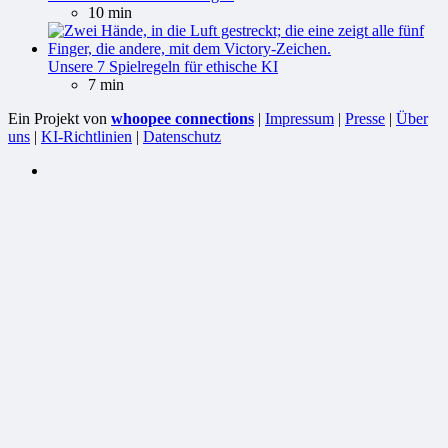
10 min
Unsere 7 Spielregeln für ethische KI
7 min
Ein Projekt von
whoopee connections
|
Impressum
|
Presse
|
Über
uns
|
KI-Richtlinien
|
Datenschutz