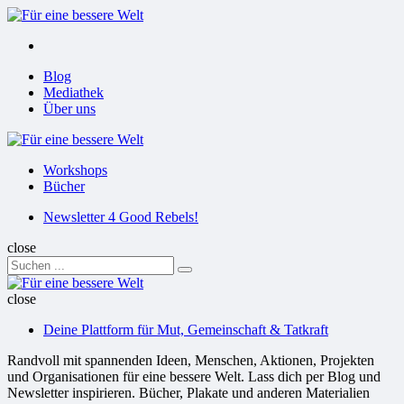
Menu
Suchen
Menu
Blog
Mediathek
Über uns
Für
eine
Workshops
bessere
Bücher
Welt
Suchen
Newsletter 4 Good Rebels!
close
Search
Suchen
for:
Für
eine
close
bessere
Deine Plattform für Mut, Gemeinschaft & Tatkraft
Welt
Randvoll mit spannenden Ideen, Menschen, Aktionen, Projekten
und Organisationen für eine bessere Welt. Lass dich per Blog und
Newsletter inspirieren. Bücher, Plakate und anderen Materialien