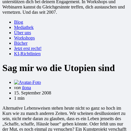
unterstützen dich bei deinem Engagement. In Workshops und
Webinaren kannst du Gleichgesinnte treffen, dich austauschen und
vernetzen. Und das seit 2007.
Blog
Mediathek
Über uns
Workshops
Bücher
Jetzt erst recht!
KI-Richtlinien
Sag mir wo die Utopien sind
Gepostet
von
ilona
von
15. September 2008
1 min
Alternative Lebensweisen stehen heute nicht so ganz so hoch im
Kurs wie zu manch anderen Zeiten. Wir scheinen desillusioniert zu
sein, nicht mehr daran zu glauben, dass es ein Leben jenseits des
„Schaffe, schaffe, Häusle baue“ geben könnte. Oder fehlt uns nur
der Mut, es noch einmal zu versuchen? Ein Kunstprojekt verschafft