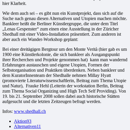
hier Klarheit.
Wie dem auch sei – es gibt nun ein Kunstprojekt, dass sich auf die
Suche nach genau diesen Alternativen und Utopien machen möchte.
Bankleer heißt die Berliner Künstlergruppe, die unter dem Titel
„Lenas Gespenster“ zum einen eine Ausstellung in der Züricher
Shedhall mit einer Video-Installation präsentiert. Zum anderen ist
aber auch ein Wander-Workshop geplant:
Bei einer dreitägigen Bergtour um den Monte Verità (hier gab es um
1900 eine Künstlerkolonie, die sich bankleer als Ausgangspunkt
ihrer Recherchen und Projekte genommen hat) kann man wandernd
Erfahrungen austauschen und eigene Utopien, Formen der
Selbstorganisation und Praktiken überdenken. Neben bankleer und
dem KuratorInnenteam der Shedhalle nehmen Millay Hyatt
(promovierte Literaturwissenschaftlerin, Beitrag zum Thema Utopie
und Natur), Frauke Hehl (Leiterin der workstation Berlin, Beitrag
zum Thema Social Organizing und High Tech Self Providing). Von
19. bis 21. September 2008 sollen dabei auch historische Stätten
aufgesucht und die letzten Zeitzeugen befragt werden.
Infos:
www.shedhall.ch
Aktion
93
Alternativen
11