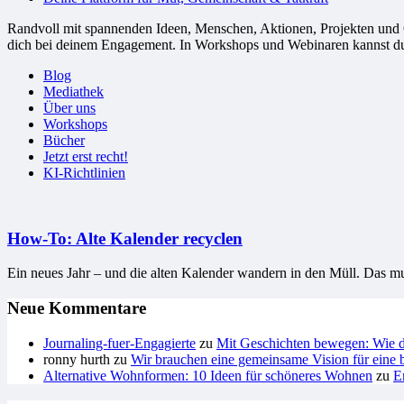
Randvoll mit spannenden Ideen, Menschen, Aktionen, Projekten und Or
dich bei deinem Engagement. In Workshops und Webinaren kannst du G
Blog
Mediathek
Über uns
Workshops
Bücher
Jetzt erst recht!
KI-Richtlinien
How-To: Alte Kalender recyclen
Ein neues Jahr – und die alten Kalender wandern in den Müll. Das mus
Neue Kommentare
Journaling-fuer-Engagierte
zu
Mit Geschichten bewegen: Wie du
ronny hurth
zu
Wir brauchen eine gemeinsame Vision für eine b
Alternative Wohnformen: 10 Ideen für schöneres Wohnen
zu
E