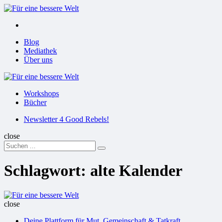
Menu
Suchen
Menu
Blog
Mediathek
Über uns
Für
eine
Workshops
bessere
Bücher
Welt
Suchen
Newsletter 4 Good Rebels!
close
Search
Suchen
for:
Schlagwort:
alte Kalender
Für
eine
close
bessere
Deine Plattform für Mut, Gemeinschaft & Tatkraft
Welt