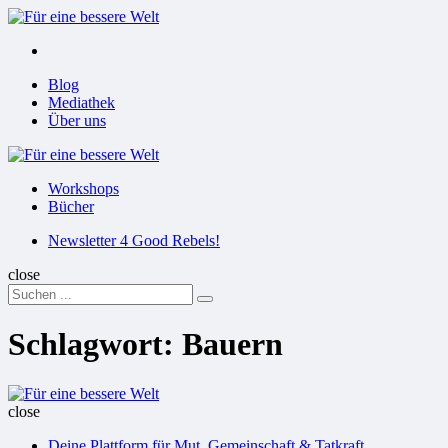
Menu
Suchen
Menu
Blog
Mediathek
Über uns
Für
eine
Workshops
bessere
Bücher
Welt
Suchen
Newsletter 4 Good Rebels!
close
Search
Suchen
for:
Schlagwort:
Bauern
Für
eine
close
bessere
Deine Plattform für Mut, Gemeinschaft & Tatkraft
Welt