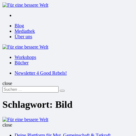
Menu
Suchen
Menu
Blog
Mediathek
Über uns
Für
eine
Workshops
bessere
Bücher
Welt
Suchen
Newsletter 4 Good Rebels!
close
Search
Suchen
for:
Schlagwort:
Bild
Für
eine
close
bessere
Deine Plattform für Mut, Gemeinschaft & Tatkraft
Welt