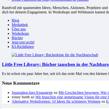
Randvoll mit spannenden Ideen, Menschen, Aktionen, Projekten und Or
dich bei deinem Engagement. In Workshops und Webinaren kannst du G
Blog
Mediathek
Über uns
Workshops
Bücher
Jetzt erst recht!
KI-Richtlinien
Little Free Library: Bücher tauschen in der Nachbars
Es ist schon ein paar Jahre her, seit ich das erste Mal von den kleinen
Neue Kommentare
Journaling-fuer-Engagierte
zu
Mit Geschichten bewegen: Wie du
ronny hurth
zu
Wir brauchen eine gemeinsame Vision für eine b
Alternative Wohnformen: 10 Ideen für schöneres Wohnen
zu
E