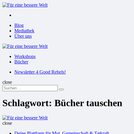
Menu
Suchen
Menu
Blog
Mediathek
Über uns
Für
eine
Workshops
bessere
Bücher
Welt
Suchen
Newsletter 4 Good Rebels!
close
Search
Suchen
for:
Schlagwort:
Bücher tauschen
Für
eine
close
bessere
Deine Plattform für Mut, Gemeinschaft & Tatkraft
Welt