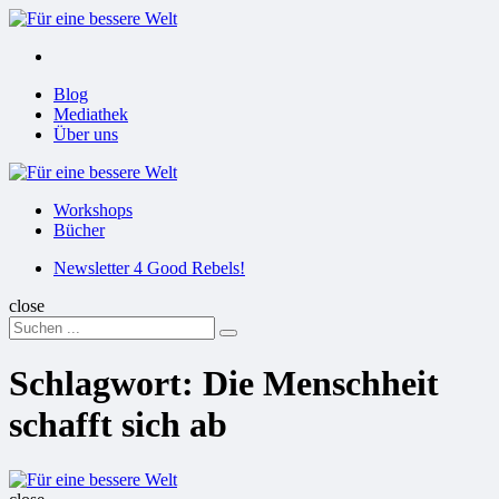
Menu
Suchen
Menu
Blog
Mediathek
Über uns
Für
eine
Workshops
bessere
Bücher
Welt
Suchen
Newsletter 4 Good Rebels!
close
Search
Suchen
for:
Schlagwort:
Die Menschheit
schafft sich ab
Für
eine