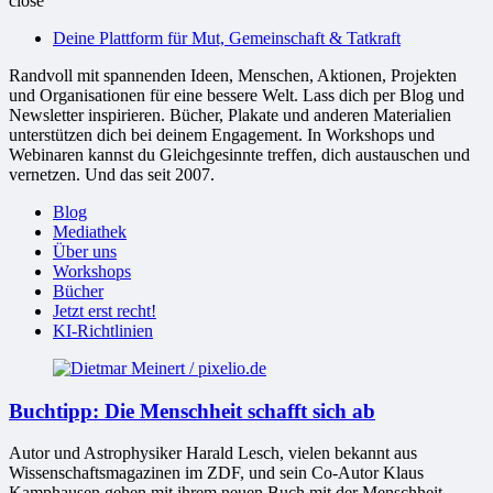
close
bessere
Deine Plattform für Mut, Gemeinschaft & Tatkraft
Welt
Randvoll mit spannenden Ideen, Menschen, Aktionen, Projekten
und Organisationen für eine bessere Welt. Lass dich per Blog und
Newsletter inspirieren. Bücher, Plakate und anderen Materialien
unterstützen dich bei deinem Engagement. In Workshops und
Webinaren kannst du Gleichgesinnte treffen, dich austauschen und
vernetzen. Und das seit 2007.
Blog
Mediathek
Über uns
Workshops
Bücher
Jetzt erst recht!
KI-Richtlinien
Buchtipp: Die Menschheit schafft sich ab
Autor und Astrophysiker Harald Lesch, vielen bekannt aus
Wissenschaftsmagazinen im ZDF, und sein Co-Autor Klaus
Kamphausen gehen mit ihrem neuen Buch mit der Menschheit...