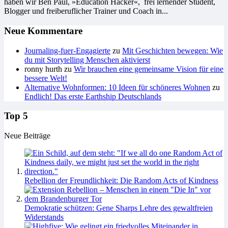
haben wir Ben Paul, »Edu­ca­tion Hacker«, frei ler­nen­der Stu­dent,
Blog­ger und frei­be­ruf­licher Trai­ner und Coach in...
Neue Kommentare
Journaling-fuer-Engagierte
zu
Mit Geschichten bewegen: Wie
du mit Storytelling Menschen aktivierst
ronny hurth
zu
Wir brauchen eine gemeinsame Vision für eine
bessere Welt!
Alternative Wohnformen: 10 Ideen für schöneres Wohnen
zu
Endlich! Das erste Earthship Deutschlands
Top 5
Neue Beiträge
Rebellion der Freundlichkeit: Die Random Acts of Kindness
Demokratie schützen: Gene Sharps Lehre des gewaltfreien
Widerstands