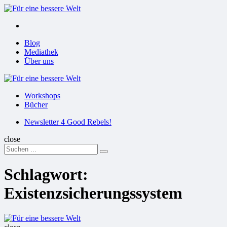
Menu
Suchen
Menu
Blog
Mediathek
Über uns
Für
eine
Workshops
bessere
Bücher
Welt
Suchen
Newsletter 4 Good Rebels!
close
Search
Suchen
for:
Schlagwort:
Existenzsicherungssystem
Für
eine