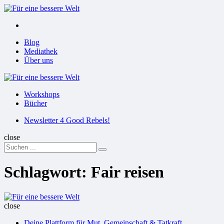
Menu
Suchen
Menu
Blog
Mediathek
Über uns
Für
eine
Workshops
bessere
Bücher
Welt
Suchen
Newsletter 4 Good Rebels!
close
Search
Suchen
for:
Schlagwort:
Fair reisen
Für
eine
close
bessere
Deine Plattform für Mut, Gemeinschaft & Tatkraft
Welt