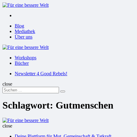
Menu
Suchen
Menu
Blog
Mediathek
Über uns
Für
eine
Workshops
bessere
Bücher
Welt
Suchen
Newsletter 4 Good Rebels!
close
Search
Suchen
for:
Schlagwort:
Gutmenschen
Für
eine
close
bessere
Deine Plattform für Mut, Gemeinschaft & Tatkraft
Welt