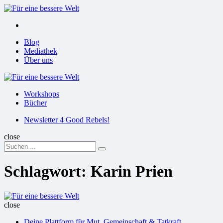
Menu
Suchen
Menu
Blog
Mediathek
Über uns
Für
eine
Workshops
bessere
Bücher
Welt
Suchen
Newsletter 4 Good Rebels!
close
Search
Suchen
for:
Schlagwort:
Karin Prien
Für
eine
close
bessere
Deine Plattform für Mut, Gemeinschaft & Tatkraft
Welt