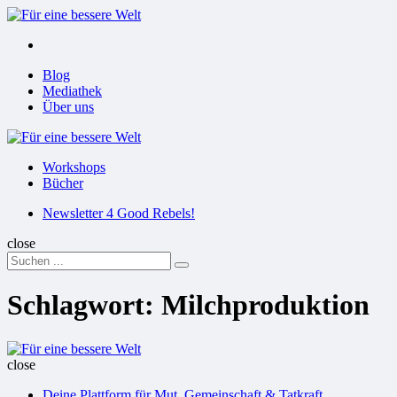
Menu
Suchen
Menu
Blog
Mediathek
Über uns
Für
eine
Workshops
bessere
Bücher
Welt
Suchen
Newsletter 4 Good Rebels!
close
Search
Suchen
for:
Schlagwort:
Milchproduktion
Für
eine
close
bessere
Deine Plattform für Mut, Gemeinschaft & Tatkraft
Welt