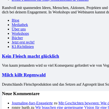
Randvoll mit spannenden Ideen, Menschen, Aktionen, Projekten und Or
dich bei deinem Engagement. In Workshops und Webinaren kannst du G
Blog
Mediathek
Über uns
Workshops
Bücher
Jetzt erst recht!
KI-Richtlinien
Kein Fleisch macht glücklich
Von kaum jemandem wird so viel Konsequenz gefordert wie von Vegeta
Milch killt Regenwald
Deutschlands Fleischproduktion und das Setzen auf Agrosprit lässt S
Neue Kommentare
Journaling-fuer-Engagierte
zu
Mit Geschichten bewegen: Wie du
ronny hurth
zu
Wir brauchen eine gemeinsame Vision für eine b