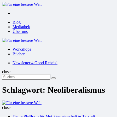
Menu
Suchen
Menu
Blog
Mediathek
Über uns
Für
eine
Workshops
bessere
Bücher
Welt
Suchen
Newsletter 4 Good Rebels!
close
Search
Suchen
for:
Schlagwort:
Neoliberalismus
Für
eine
close
bessere
Deine Plattform für Mut, Gemeinschaft & Tatkraft
Welt