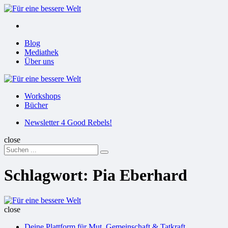
Menu
Suchen
Menu
Blog
Mediathek
Über uns
Für
eine
Workshops
bessere
Bücher
Welt
Suchen
Newsletter 4 Good Rebels!
close
Search
Suchen
for:
Schlagwort:
Pia Eberhard
Für
eine
close
bessere
Deine Plattform für Mut, Gemeinschaft & Tatkraft
Welt