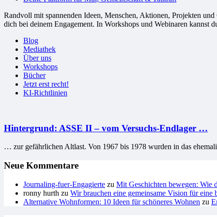
Randvoll mit spannenden Ideen, Menschen, Aktionen, Projekten und Or
dich bei deinem Engagement. In Workshops und Webinaren kannst du G
Blog
Mediathek
Über uns
Workshops
Bücher
Jetzt erst recht!
KI-Richtlinien
Hintergrund: ASSE II – vom Versuchs-Endlager …
… zur gefährlichen Altlast. Von 1967 bis 1978 wurden in das ehemal
Neue Kommentare
Journaling-fuer-Engagierte
zu
Mit Geschichten bewegen: Wie du
ronny hurth
zu
Wir brauchen eine gemeinsame Vision für eine b
Alternative Wohnformen: 10 Ideen für schöneres Wohnen
zu
E