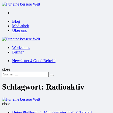
Menu
Suchen
Menu
Blog
Mediathek
Über uns
Für
eine
Workshops
bessere
Bücher
Welt
Suchen
Newsletter 4 Good Rebels!
close
Search
Suchen
for:
Schlagwort:
Radioaktiv
Für
eine
close
bessere
Deine Plattform für Mut, Gemeinschaft & Tatkraft
Welt