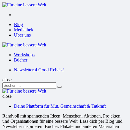
Menu
Suchen
Menu
Blog
Mediathek
Über uns
Für
eine
Workshops
bessere
Bücher
Welt
Suchen
Newsletter 4 Good Rebels!
close
Search
Suchen
for:
Für
eine
close
bessere
Deine Plattform für Mut, Gemeinschaft & Tatkraft
Welt
Randvoll mit spannenden Ideen, Menschen, Aktionen, Projekten
und Organisationen für eine bessere Welt. Lass dich per Blog und
Newsletter inspirieren. Bücher, Plakate und anderen Materialien