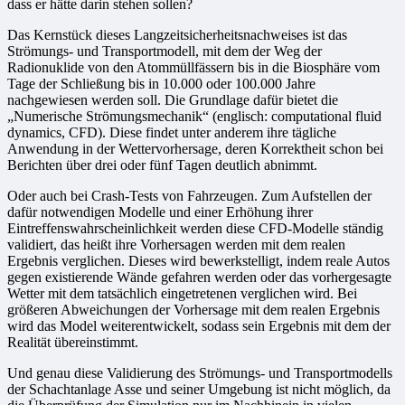
dass er hätte darin stehen sollen?
Das Kernstück dieses Langzeitsicherheitsnachweises ist das
Strömungs- und Transportmodell, mit dem der Weg der
Radionuklide von den Atommüllfässern bis in die Biosphäre vom
Tage der Schließung bis in 10.000 oder 100.000 Jahre
nachgewiesen werden soll. Die Grundlage dafür bietet die
„Numerische Strömungsmechanik“ (englisch: computational fluid
dynamics, CFD). Diese findet unter anderem ihre tägliche
Anwendung in der Wettervorhersage, deren Korrektheit schon bei
Berichten über drei oder fünf Tagen deutlich abnimmt.
Oder auch bei Crash-Tests von Fahrzeugen. Zum Aufstellen der
dafür notwendigen Modelle und einer Erhöhung ihrer
Eintreffenswahrscheinlichkeit werden diese CFD-Modelle ständig
validiert, das heißt ihre Vorhersagen werden mit dem realen
Ergebnis verglichen. Dieses wird bewerkstelligt, indem reale Autos
gegen existierende Wände gefahren werden oder das vorhergesagte
Wetter mit dem tatsächlich eingetretenen verglichen wird. Bei
größeren Abweichungen der Vorhersage mit dem realen Ergebnis
wird das Model weiterentwickelt, sodass sein Ergebnis mit dem der
Realität übereinstimmt.
Und genau diese Validierung des Strömungs- und Transportmodells
der Schachtanlage Asse und seiner Umgebung ist nicht möglich, da