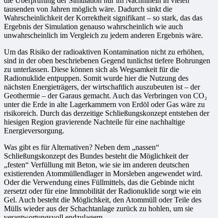
die Überprüfung der Simulation nur im Nachhinein in vielen
tausenden von Jahren möglich wäre. Dadurch sinkt die
Wahrscheinlichkeit der Korrektheit signifikant – so stark, das das
Ergebnis der Simulation genauso wahrscheinlich wie auch
unwahrscheinlich im Vergleich zu jedem anderen Ergebnis wäre.
Um das Risiko der radioaktiven Kontamination nicht zu erhöhen,
sind in der oben beschriebenen Gegend tunlichst tiefere Bohrungen
zu unterlassen. Diese können sich als Wegsamkeit für die
Radionuklide entpuppen. Somit wurde hier die Nutzung des
nächsten Energieträgers, der wirtschaftlich auszubeuten ist – der
Geothermie – der Garaus gemacht. Auch das Verbringen von CO₂
unter die Erde in alte Lagerkammern von Erdöl oder Gas wäre zu
risikoreich. Durch das derzeitige Schließungskonzept entstehen der
hiesigen Region gravierende Nachteile für eine nachhaltige
Energieversorgung.
Was gibt es für Alternativen? Neben dem „nassen“
Schließungskonzept des Bundes besteht die Möglichkeit der
„festen“ Verfüllung mit Beton, wie sie im anderen deutschen
existierenden Atommüllendlager in Morsleben angewendet wird.
Oder die Verwendung eines Füllmittels, das die Gebinde nicht
zersetzt oder für eine Immobilität der Radionuklide sorgt wie ein
Gel. Auch besteht die Möglichkeit, den Atommüll oder Teile des
Mülls wieder aus der Schachtanlage zurück zu hohlen, um sie
verantwortungsvoll endzulagern.