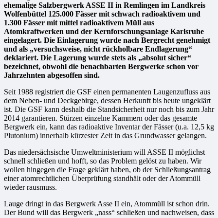
ehemalige Salzbergwerk ASSE II in Remlingen im Landkreis
Wolfenbüttel 125.000 Fässer mit schwach radioaktivem und
1.300 Fässer mit mittel radioaktivem Müll aus
Atomkraftwerken und der Kernforschungsanlage Karlsruhe
eingelagert. Die Einlagerung wurde nach Bergrecht genehmigt
und als „versuchsweise, nicht rückholbare Endlagerung“
deklariert. Die Lagerung wurde stets als „absolut sicher“
bezeichnet, obwohl die benachbarten Bergwerke schon vor
Jahrzehnten abgesoffen sind.
Seit 1988 registriert die GSF einen permanenten Laugenzufluss aus
dem Neben- und Deckgebirge, dessen Herkunft bis heute ungeklärt
ist. Die GSF kann deshalb die Standsicherheit nur noch bis zum Jahr
2014 garantieren. Stürzen einzelne Kammern oder das gesamte
Bergwerk ein, kann das radioaktive Inventar der Fässer (u.a. 12,5 kg
Plutonium) innerhalb kürzester Zeit in das Grundwasser gelangen.
Das niedersächsische Umweltministerium will ASSE II möglichst
schnell schließen und hofft, so das Problem gelöst zu haben. Wir
wollen hingegen die Frage geklärt haben, ob der Schließungsantrag
einer atomrechtlichen Überprüfung standhält oder der Atommüll
wieder rausmuss.
Lauge dringt in das Bergwerk Asse II ein, Atommüll ist schon drin.
Der Bund will das Bergwerk „nass“ schließen und nachweisen, dass