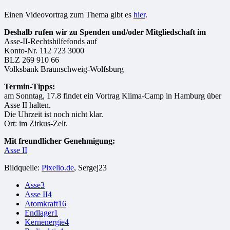
Einen Videovortrag zum Thema gibt es
hier
.
Deshalb rufen wir zu Spenden und/oder Mitgliedschaft im
Asse-II-Rechtshilfefonds auf
Konto-Nr. 112 723 3000
BLZ 269 910 66
Volksbank Braunschweig-Wolfsburg
Termin-Tipps:
am Sonntag, 17.8 findet ein Vortrag Klima-Camp in Hamburg über
Asse II halten.
Die Uhrzeit ist noch nicht klar.
Ort: im Zirkus-Zelt.
Mit freundlicher Genehmigung:
Asse II
Bildquelle:
Pixelio.de
, Sergej23
Asse
3
Asse II
4
Atomkraft
16
Endlager
1
Kernenergie
4