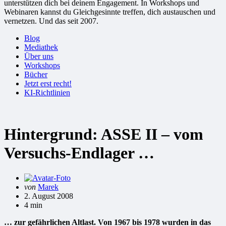
unterstützen dich bei deinem Engagement. In Workshops und
Webinaren kannst du Gleichgesinnte treffen, dich austauschen und
vernetzen. Und das seit 2007.
Blog
Mediathek
Über uns
Workshops
Bücher
Jetzt erst recht!
KI-Richtlinien
Hintergrund: ASSE II – vom
Versuchs-Endlager …
Gepostet
von
Marek
von
2. August 2008
4 min
… zur gefährlichen Altlast. Von 1967 bis 1978 wurden in das