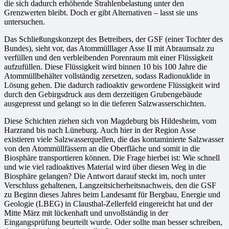
die sich dadurch erhöhende Strahlenbelastung unter den
Grenzwerten bleibt. Doch er gibt Alternativen – lasst sie uns
untersuchen.
Das Schließungskonzept des Betreibers, der GSF (einer Tochter des
Bundes), sieht vor, das Atommülllager Asse II mit Abraumsalz zu
verfüllen und den verbleibenden Porenraum mit einer Flüssigkeit
aufzufüllen. Diese Flüssigkeit wird binnen 10 bis 100 Jahre die
Atommüllbehälter vollständig zersetzen, sodass Radionuklide in
Lösung gehen. Die dadurch radioaktiv gewordene Flüssigkeit wird
durch den Gebirgsdruck aus dem derzeitigen Grubengebäude
ausgepresst und gelangt so in die tieferen Salzwasserschichten.
Diese Schichten ziehen sich von Magdeburg bis Hildesheim, vom
Harzrand bis nach Lüneburg. Auch hier in der Region Asse
existieren viele Salzwasserquellen, die das kontaminierte Salzwasser
von den Atommüllfässern an die Oberfläche und somit in die
Biosphäre transportieren können. Die Frage hierbei ist: Wie schnell
und wie viel radioaktives Material wird über diesen Weg in die
Biosphäre gelangen? Die Antwort darauf steckt im, noch unter
Verschluss gehaltenen, Langzeitsicherheitsnachweis, den die GSF
zu Beginn dieses Jahres beim Landesamt für Bergbau, Energie und
Geologie (LBEG) in Clausthal-Zellerfeld eingereicht hat und der
Mitte März mit lückenhaft und unvollständig in der
Eingangsprüfung beurteilt wurde. Oder sollte man besser schreiben,