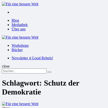
Menu
Suchen
Menu
Blog
Mediathek
Über uns
Für
eine
Workshops
bessere
Bücher
Welt
Suchen
Newsletter 4 Good Rebels!
close
Search
Suchen
for:
Schlagwort:
Schutz der
Demokratie
Für
eine