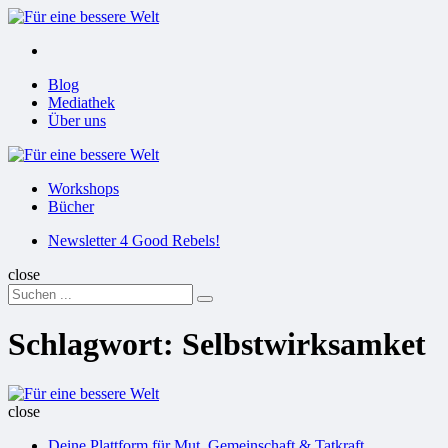
Menu
Suchen
Menu
Blog
Mediathek
Über uns
Für
eine
Workshops
bessere
Bücher
Welt
Suchen
Newsletter 4 Good Rebels!
close
Search
Suchen
for:
Schlagwort:
Selbstwirksamket
Für
eine
close
bessere
Deine Plattform für Mut, Gemeinschaft & Tatkraft
Welt