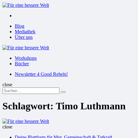
Menu
Suchen
Menu
Blog
Mediathek
Über uns
Für
eine
Workshops
bessere
Bücher
Welt
Suchen
Newsletter 4 Good Rebels!
close
Search
Suchen
for:
Schlagwort:
Timo Luthmann
Für
eine
close
bessere
Deine Plattform für Mut, Gemeinschaft & Tatkraft
Welt