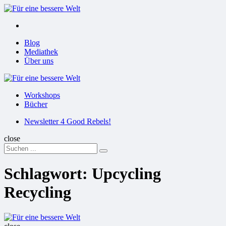
Menu
Suchen
Menu
Blog
Mediathek
Über uns
Für
eine
Workshops
bessere
Bücher
Welt
Suchen
Newsletter 4 Good Rebels!
close
Search
Suchen
for:
Schlagwort:
Upcycling
Recycling
Für
eine