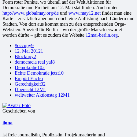
Form roter Punkte, wo überall auf der Welt Aktionen für
Demokratie und Freiheit am 12. Mai stattfinden. Auch unter
http://www.globalmay.org/de
und
www.may12.net
findet man eine
Karte – zusätzlich aber auch noch eine Auflistung nach Ländern und
Städten. Von dort aus kommt man zu den entsprechenden Orga-
Websiten. Speziell für Berlin – wo der größte Marsch erwartet
werden dürfte – gibt es zudem die Website
12mai-berlin.org
.
#occupy
9
12. Mai 2012
1
Blockupy
2
democracia real ya!
8
Demokratie
102
Echte Demokratie jetzt
10
Empört Euch
6
Gerechtigkeit
32
Übersicht 12M
1
weltweiter Aktionstag 12M
1
Geschrieben von
ilona
ist freie Jour­na­lis­tin, Publizistin, Projekt­ma­che­rin und