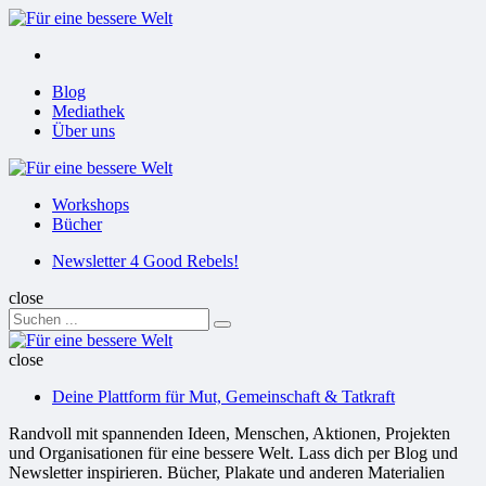
Menu
Suchen
Menu
Blog
Mediathek
Über uns
Für
eine
Workshops
bessere
Bücher
Welt
Suchen
Newsletter 4 Good Rebels!
close
Search
Suchen
for:
Für
eine
close
bessere
Deine Plattform für Mut, Gemeinschaft & Tatkraft
Welt
Randvoll mit spannenden Ideen, Menschen, Aktionen, Projekten
und Organisationen für eine bessere Welt. Lass dich per Blog und
Newsletter inspirieren. Bücher, Plakate und anderen Materialien