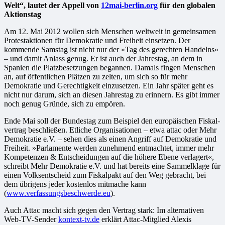
Welt“, lautet der Appell von
12mai-berlin.org
für den globalen
Aktionstag
Am 12. Mai 2012 wollen sich Menschen weltweit in gemeinsamen
Protestaktionen für Demokratie und Freiheit einsetzen. Der
kommende Samstag ist nicht nur der »Tag des gerechten Handelns«
– und damit Anlass genug. Er ist auch der Jahrestag, an dem in
Spanien die Platzbesetzungen begannen. Damals fingen Menschen
an, auf öffentlichen Plätzen zu zelten, um sich so für mehr
Demokratie und Gerechtigkeit einzusetzen. Ein Jahr später geht es
nicht nur darum, sich an diesen Jahrestag zu erinnern. Es gibt immer
noch genug Gründe, sich zu empören.
Ende Mai soll der Bundestag zum Beispiel den europäischen Fiskal­
vertrag beschließen. Etliche Organisationen – etwa attac oder Mehr
Demokratie e.V. – sehen dies als einen Angriff auf Demokratie und
Freiheit. »Parlamente werden zunehmend entmachtet, immer mehr
Kompetenzen & Entscheidungen auf die höhere Ebene verlagert«,
schreibt Mehr Demokratie e.V. und hat bereits eine Sammelklage für
einen Volksentscheid zum Fiskalpakt auf den Weg gebracht, bei
dem übrigens jeder kostenlos mitmache kann
(
www.verfassungsbeschwerde.eu
).
Auch Attac macht sich gegen den Vertrag stark: Im alternativen
Web-TV-Sender
kontext-tv.de
erklärt Attac-Mitglied Alexis