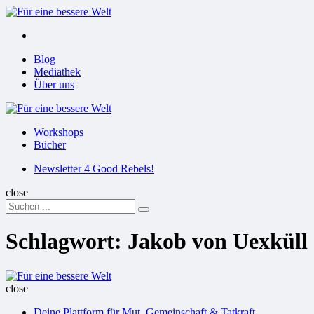
Menu
Suchen
Menu
Blog
Mediathek
Über uns
Für
eine
Workshops
bessere
Bücher
Welt
Suchen
Newsletter 4 Good Rebels!
close
Search
Suchen
for:
Schlagwort:
Jakob von Uexküll
Für
eine
close
bessere
Deine Plattform für Mut, Gemeinschaft & Tatkraft
Welt