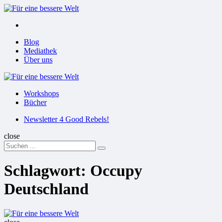
Menu
Suchen
Menu
Blog
Mediathek
Über uns
Für
eine
Workshops
bessere
Bücher
Welt
Suchen
Newsletter 4 Good Rebels!
close
Search
Suchen
for:
Schlagwort:
Occupy
Deutschland
Für
eine