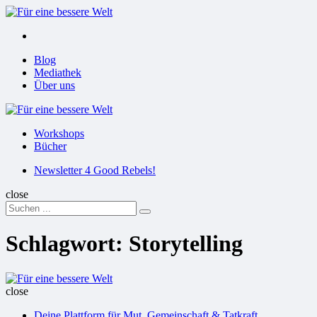
Menu
Suchen
Menu
Blog
Mediathek
Über uns
Für
eine
Workshops
bessere
Bücher
Welt
Suchen
Newsletter 4 Good Rebels!
close
Search
Suchen
for:
Schlagwort:
Storytelling
Für
eine
close
bessere
Deine Plattform für Mut, Gemeinschaft & Tatkraft
Welt