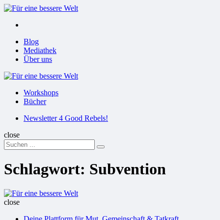
Menu
Suchen
Menu
Blog
Mediathek
Über uns
Für
eine
Workshops
bessere
Bücher
Welt
Suchen
Newsletter 4 Good Rebels!
close
Search
Suchen
for:
Schlagwort:
Subvention
Für
eine
close
bessere
Deine Plattform für Mut, Gemeinschaft & Tatkraft
Welt