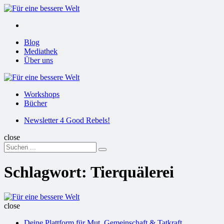
Menu
Suchen
Menu
Blog
Mediathek
Über uns
Für
eine
Workshops
bessere
Bücher
Welt
Suchen
Newsletter 4 Good Rebels!
close
Search
Suchen
for:
Schlagwort:
Tierquälerei
Für
eine
close
bessere
Deine Plattform für Mut, Gemeinschaft & Tatkraft
Welt