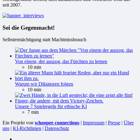
seit 2007.
Sei die Gegenmacht!
Selbstermächtigung statt Machtmissbrauch
Von einem, der auszog, das Fürchten zu lernen
10 min
Warum wir Diktatoren folgen
10 min
Unsere 7 Spielregeln für ethische KI
7 min
Ein Projekt von
whoopee connections
|
Impressum
|
Presse
|
Über
uns
|
KI-Richtlinien
|
Datenschutz