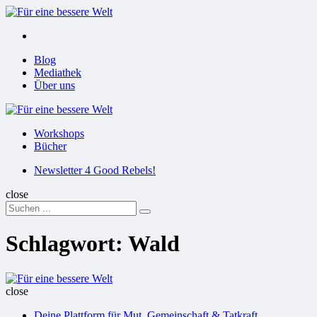
Menu
Suchen
Menu
Blog
Mediathek
Über uns
Für
eine
Workshops
bessere
Bücher
Welt
Suchen
Newsletter 4 Good Rebels!
close
Search
Suchen
for:
Schlagwort:
Wald
Für
eine
close
bessere
Deine Plattform für Mut, Gemeinschaft & Tatkraft
Welt