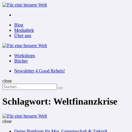
Menu
Suchen
Menu
Blog
Mediathek
Über uns
Für
eine
Workshops
bessere
Bücher
Welt
Suchen
Newsletter 4 Good Rebels!
close
Search
Suchen
for:
Schlagwort:
Weltfinanzkrise
Für
eine
close
bessere
Deine Plattform für Mut, Gemeinschaft & Tatkraft
Welt