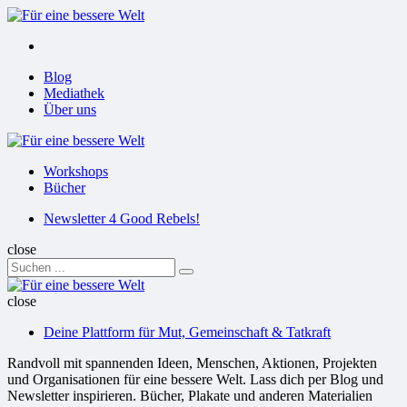
Menu
Suchen
Menu
Blog
Mediathek
Über uns
Für
eine
Workshops
bessere
Bücher
Welt
Suchen
Newsletter 4 Good Rebels!
close
Search
Suchen
for:
Für
eine
close
bessere
Deine Plattform für Mut, Gemeinschaft & Tatkraft
Welt
Randvoll mit spannenden Ideen, Menschen, Aktionen, Projekten
und Organisationen für eine bessere Welt. Lass dich per Blog und
Newsletter inspirieren. Bücher, Plakate und anderen Materialien