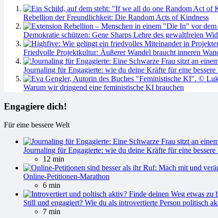
Rebellion der Freundlichkeit: Die Random Acts of Kindness
Demokratie schützen: Gene Sharps Lehre des gewaltfreien Wid
Friedvolle Projektkultur: Äußerer Wandel braucht inneren Wan
Journaling für Engagierte: wie du deine Kräfte für eine bessere 
Warum wir dringend eine feministische KI brauchen
Engagiere dich!
Für eine bessere Welt
Journaling für Engagierte: wie du deine Kräfte für eine bessere 
12 min
Online-Petitionen-Marathon
6 min
Still und engagiert? Wie du als introvertierte Person politisch ak
7 min