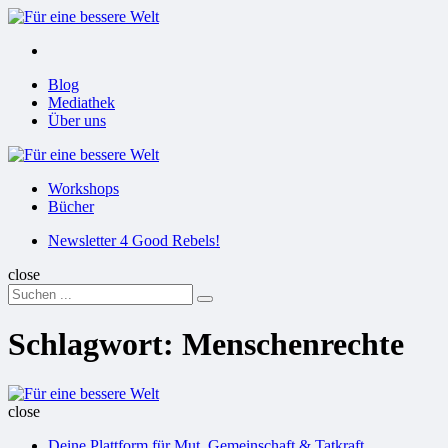
Menu
Suchen
Menu
Blog
Mediathek
Über uns
Für
eine
Workshops
bessere
Bücher
Welt
Suchen
Newsletter 4 Good Rebels!
close
Search
Suchen
for:
Schlagwort:
Menschenrechte
Für
eine
close
bessere
Deine Plattform für Mut, Gemeinschaft & Tatkraft
Welt