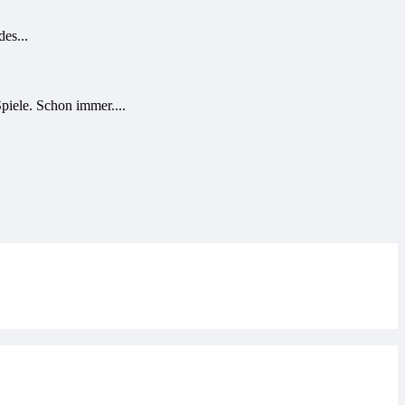
es...
iele. Schon immer....