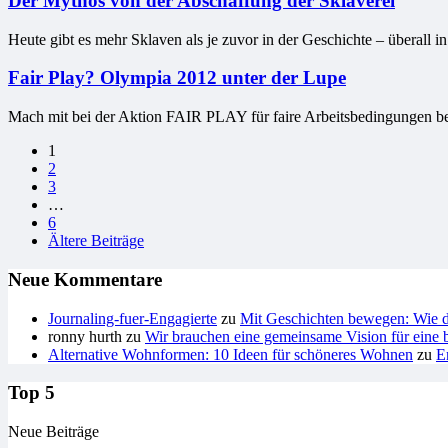
Der Mythos von der Abschaffung der Sklaverei
Heute gibt es mehr Sklaven als je zuvor in der Geschichte – überall 
Fair Play? Olympia 2012 unter der Lupe
Mach mit bei der Aktion FAIR PLAY für faire Arbeitsbedingungen bei
Seitennummerierung
1
2
der
3
Beiträge
…
6
Ältere Beiträge
Neue Kommentare
Journaling-fuer-Engagierte
zu
Mit Geschichten bewegen: Wie du
ronny hurth
zu
Wir brauchen eine gemeinsame Vision für eine b
Alternative Wohnformen: 10 Ideen für schöneres Wohnen
zu
E
Top 5
Neue Beiträge