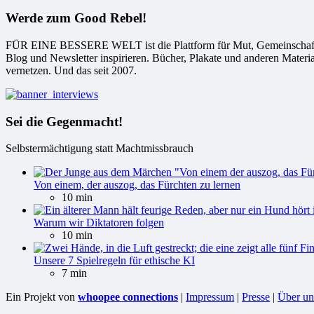
Werde zum Good Rebel!
FÜR EINE BESSERE WELT ist die Plattform für Mut, Gemeinschaft und
Blog und Newsletter inspirieren. Bücher, Plakate und anderen Materi
vernetzen. Und das seit 2007.
Sei die Gegenmacht!
Selbstermächtigung statt Machtmissbrauch
Von einem, der auszog, das Fürchten zu lernen
10 min
Warum wir Diktatoren folgen
10 min
Unsere 7 Spielregeln für ethische KI
7 min
Ein Projekt von
whoopee connections
|
Impressum
|
Presse
|
Über un