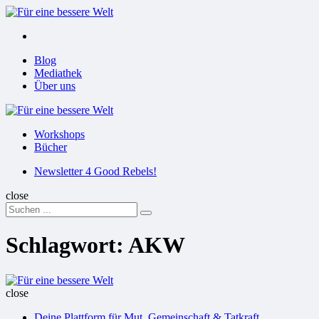
Menu
Suchen
Menu
Blog
Mediathek
Über uns
Für
eine
Workshops
bessere
Bücher
Welt
Suchen
Newsletter 4 Good Rebels!
close
Search
Suchen
for:
Schlagwort:
AKW
Für
eine
close
bessere
Deine Plattform für Mut, Gemeinschaft & Tatkraft
Welt