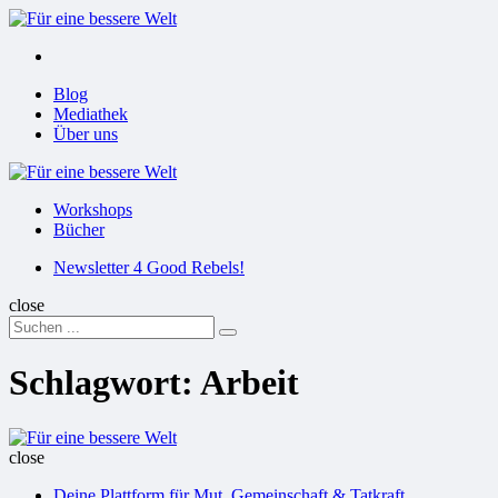
Menu
Suchen
Menu
Blog
Mediathek
Über uns
Für
eine
Workshops
bessere
Bücher
Welt
Suchen
Newsletter 4 Good Rebels!
close
Search
Suchen
for:
Schlagwort:
Arbeit
Für
eine
close
bessere
Deine Plattform für Mut, Gemeinschaft & Tatkraft
Welt