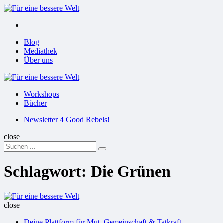
Menu
Suchen
Menu
Blog
Mediathek
Über uns
Für
eine
Workshops
bessere
Bücher
Welt
Suchen
Newsletter 4 Good Rebels!
close
Search
Suchen
for:
Schlagwort:
Die Grünen
Für
eine
close
bessere
Deine Plattform für Mut, Gemeinschaft & Tatkraft
Welt