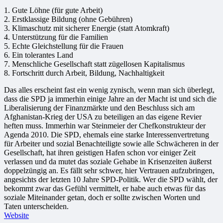
1. Gute Löhne (für gute Arbeit)
2. Erstklassige Bildung (ohne Gebühren)
3. Klimaschutz mit sicherer Energie (statt Atomkraft)
4. Unterstützung für die Familien
5. Echte Gleichstellung für die Frauen
6. Ein tolerantes Land
7. Menschliche Gesellschaft statt zügellosen Kapitalismus
8. Fortschritt durch Arbeit, Bildung, Nachhaltigkeit
Das alles erscheint fast ein wenig zynisch, wenn man sich überlegt,
dass die SPD ja immerhin einige Jahre an der Macht ist und sich die
Liberalisierung der Finanzmärkte und den Beschluss sich am
Afghanistan-Krieg der USA zu beteiligen an das eigene Revier
heften muss. Immerhin war Steinmeier der Chefkonstrukteur der
Agenda 2010. Die SPD, ehemals eine starke Interessenvertretung
für Arbeiter und sozial Benachteiligte sowie alle Schwächeren in der
Gesellschaft, hat ihren geistigen Hafen schon vor einiger Zeit
verlassen und da mutet das soziale Gehabe in Krisenzeiten äußerst
doppelzüngig an. Es fällt sehr schwer, hier Vertrauen aufzubringen,
angesichts der letzten 10 Jahre SPD-Politik. Wer die SPD wählt, der
bekommt zwar das Gefühl vermittelt, er habe auch etwas für das
soziale Miteinander getan, doch er sollte zwischen Worten und
Taten unterscheiden.
Website