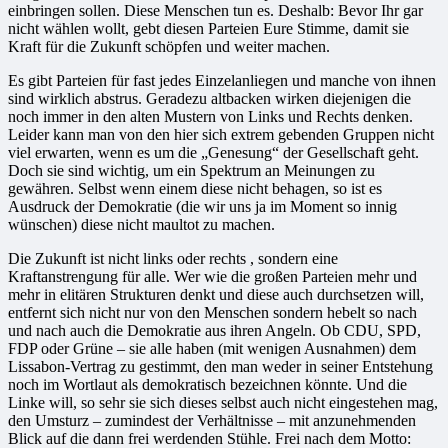
einbringen sollen. Diese Menschen tun es. Deshalb: Bevor Ihr gar
nicht wählen wollt, gebt diesen Parteien Eure Stimme, damit sie
Kraft für die Zukunft schöpfen und weiter machen.
Es gibt Parteien für fast jedes Einzelanliegen und manche von ihnen
sind wirklich abstrus. Geradezu altbacken wirken diejenigen die
noch immer in den alten Mustern von Links und Rechts denken.
Leider kann man von den hier sich extrem gebenden Gruppen nicht
viel erwarten, wenn es um die „Genesung“ der Gesellschaft geht.
Doch sie sind wichtig, um ein Spektrum an Meinungen zu
gewähren. Selbst wenn einem diese nicht behagen, so ist es
Ausdruck der Demokratie (die wir uns ja im Moment so innig
wünschen) diese nicht maultot zu machen.
Die Zukunft ist nicht links oder rechts , sondern eine
Kraftanstrengung für alle. Wer wie die großen Parteien mehr und
mehr in elitären Strukturen denkt und diese auch durchsetzen will,
entfernt sich nicht nur von den Menschen sondern hebelt so nach
und nach auch die Demokratie aus ihren Angeln. Ob CDU, SPD,
FDP oder Grüne – sie alle haben (mit wenigen Ausnahmen) dem
Lissabon-Vertrag zu gestimmt, den man weder in seiner Entstehung
noch im Wortlaut als demokratisch bezeichnen könnte. Und die
Linke will, so sehr sie sich dieses selbst auch nicht eingestehen mag,
den Umsturz – zumindest der Verhältnisse – mit anzunehmenden
Blick auf die dann frei werdenden Stühle. Frei nach dem Motto: