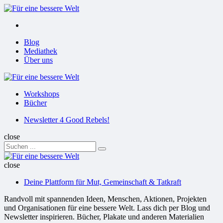
Menu
Suchen
Menu
Blog
Mediathek
Über uns
Für
eine
Workshops
bessere
Bücher
Welt
Suchen
Newsletter 4 Good Rebels!
close
Search
Suchen
for:
Für
eine
close
bessere
Deine Plattform für Mut, Gemeinschaft & Tatkraft
Welt
Randvoll mit spannenden Ideen, Menschen, Aktionen, Projekten
und Organisationen für eine bessere Welt. Lass dich per Blog und
Newsletter inspirieren. Bücher, Plakate und anderen Materialien