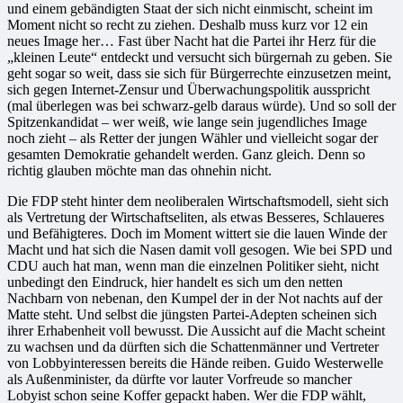
und einem gebändigten Staat der sich nicht einmischt, scheint im
Moment nicht so recht zu ziehen. Deshalb muss kurz vor 12 ein
neues Image her… Fast über Nacht hat die Partei ihr Herz für die
„kleinen Leute“ entdeckt und versucht sich bürgernah zu geben. Sie
geht sogar so weit, dass sie sich für Bürgerrechte einzusetzen meint,
sich gegen Internet-Zensur und Überwachungspolitik ausspricht
(mal überlegen was bei schwarz-gelb daraus würde). Und so soll der
Spitzenkandidat – wer weiß, wie lange sein jugendliches Image
noch zieht – als Retter der jungen Wähler und vielleicht sogar der
gesamten Demokratie gehandelt werden. Ganz gleich. Denn so
richtig glauben möchte man das ohnehin nicht.
Die FDP steht hinter dem neoliberalen Wirtschaftsmodell, sieht sich
als Vertretung der Wirtschaftseliten, als etwas Besseres, Schlaueres
und Befähigteres. Doch im Moment wittert sie die lauen Winde der
Macht und hat sich die Nasen damit voll gesogen. Wie bei SPD und
CDU auch hat man, wenn man die einzelnen Politiker sieht, nicht
unbedingt den Eindruck, hier handelt es sich um den netten
Nachbarn von nebenan, den Kumpel der in der Not nachts auf der
Matte steht. Und selbst die jüngsten Partei-Adepten scheinen sich
ihrer Erhabenheit voll bewusst. Die Aussicht auf die Macht scheint
zu wachsen und da dürften sich die Schattenmänner und Vertreter
von Lobbyinteressen bereits die Hände reiben. Guido Westerwelle
als Außenminister, da dürfte vor lauter Vorfreude so mancher
Lobyist schon seine Koffer gepackt haben. Wer die FDP wählt,