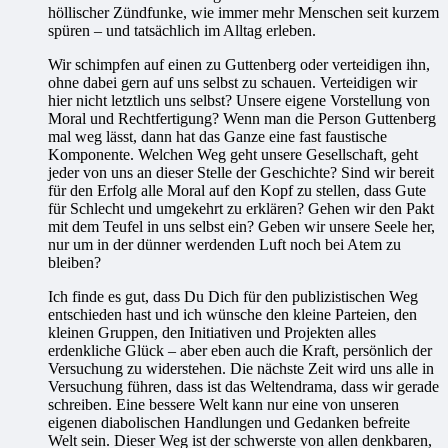
höllischer Zündfunke, wie immer mehr Menschen seit kurzem
spüren – und tatsächlich im Alltag erleben.
Wir schimpfen auf einen zu Guttenberg oder verteidigen ihn,
ohne dabei gern auf uns selbst zu schauen. Verteidigen wir
hier nicht letztlich uns selbst? Unsere eigene Vorstellung von
Moral und Rechtfertigung? Wenn man die Person Guttenberg
mal weg lässt, dann hat das Ganze eine fast faustische
Komponente. Welchen Weg geht unsere Gesellschaft, geht
jeder von uns an dieser Stelle der Geschichte? Sind wir bereit
für den Erfolg alle Moral auf den Kopf zu stellen, dass Gute
für Schlecht und umgekehrt zu erklären? Gehen wir den Pakt
mit dem Teufel in uns selbst ein? Geben wir unsere Seele her,
nur um in der dünner werdenden Luft noch bei Atem zu
bleiben?
Ich finde es gut, dass Du Dich für den publizistischen Weg
entschieden hast und ich wünsche den kleine Parteien, den
kleinen Gruppen, den Initiativen und Projekten alles
erdenkliche Glück – aber eben auch die Kraft, persönlich der
Versuchung zu widerstehen. Die nächste Zeit wird uns alle in
Versuchung führen, dass ist das Weltendrama, dass wir gerade
schreiben. Eine bessere Welt kann nur eine von unseren
eigenen diabolischen Handlungen und Gedanken befreite
Welt sein. Dieser Weg ist der schwerste von allen denkbaren,