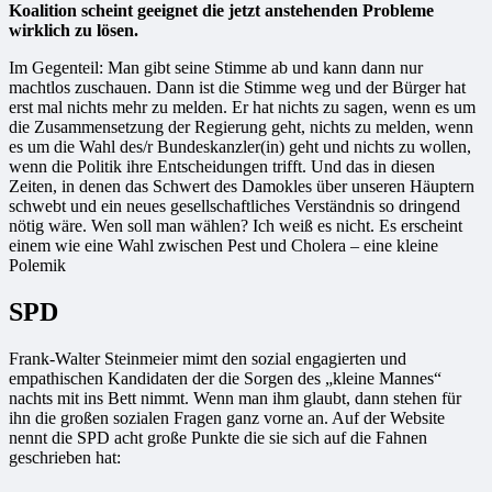
Koalition scheint geeignet die jetzt anstehenden Probleme
wirklich zu lösen.
Im Gegenteil: Man gibt seine Stimme ab und kann dann nur
machtlos zuschauen. Dann ist die Stimme weg und der Bürger hat
erst mal nichts mehr zu melden. Er hat nichts zu sagen, wenn es um
die Zusammensetzung der Regierung geht, nichts zu melden, wenn
es um die Wahl des/r Bundeskanzler(in) geht und nichts zu wollen,
wenn die Politik ihre Entscheidungen trifft. Und das in diesen
Zeiten, in denen das Schwert des Damokles über unseren Häuptern
schwebt und ein neues gesellschaftliches Verständnis so dringend
nötig wäre. Wen soll man wählen? Ich weiß es nicht. Es erscheint
einem wie eine Wahl zwischen Pest und Cholera – eine kleine
Polemik
SPD
Frank-Walter Steinmeier mimt den sozial engagierten und
empathischen Kandidaten der die Sorgen des „kleine Mannes“
nachts mit ins Bett nimmt. Wenn man ihm glaubt, dann stehen für
ihn die großen sozialen Fragen ganz vorne an. Auf der Website
nennt die SPD acht große Punkte die sie sich auf die Fahnen
geschrieben hat: