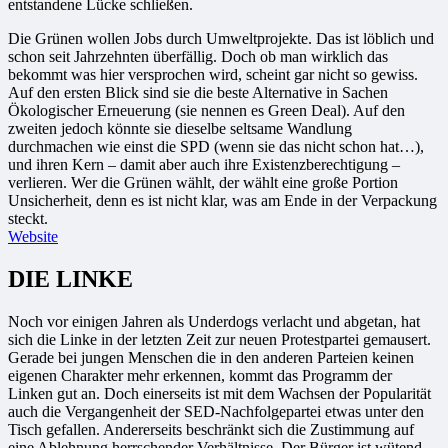
entstandene Lücke schließen.
Die Grünen wollen Jobs durch Umweltprojekte. Das ist löblich und
schon seit Jahrzehnten überfällig. Doch ob man wirklich das
bekommt was hier versprochen wird, scheint gar nicht so gewiss.
Auf den ersten Blick sind sie die beste Alternative in Sachen
Ökologischer Erneuerung (sie nennen es Green Deal). Auf den
zweiten jedoch könnte sie dieselbe seltsame Wandlung
durchmachen wie einst die SPD (wenn sie das nicht schon hat…),
und ihren Kern – damit aber auch ihre Existenzberechtigung –
verlieren. Wer die Grünen wählt, der wählt eine große Portion
Unsicherheit, denn es ist nicht klar, was am Ende in der Verpackung
steckt.
Website
DIE LINKE
Noch vor einigen Jahren als Underdogs verlacht und abgetan, hat
sich die Linke in der letzten Zeit zur neuen Protestpartei gemausert.
Gerade bei jungen Menschen die in den anderen Parteien keinen
eigenen Charakter mehr erkennen, kommt das Programm der
Linken gut an. Doch einerseits ist mit dem Wachsen der Popularität
auch die Vergangenheit der SED-Nachfolgepartei etwas unter den
Tisch gefallen. Andererseits beschränkt sich die Zustimmung auf
eine Ablehnung herrschender Verhältnisse. Der Bürger ist wütend