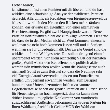
Lieber Marek,
ich stimme in fast allen Punkten mit dir überein und du hast
wirklich eine scharfsinnige Analyse der etablierten Parteien
gebracht. Allerdings, als Redakteur von füreinebesserewelt.de
hättest du wirklich den Neuen den Rücken mehr stärtken
können, das erwarte ich eigentlich von einer alternativen
Berichterstattung. Es gibt zwei Hauptgründe warum Neue
Parteien udnInitiativen nicht die zum Zuge kommen. Der ertse
ist, dass sie in den Medien nicht zu Wort kommen, einerseits
weil man sie ncht hoch kommen lassen will und außerdem
weil man sie für unbedeuted hällt. Der zweite Grund sind die
wirklich unfairen Wahlgesetzte. Die sollten dringend einmal
überarbeitet werden, vor allem rechtzeitig VOR der nächsten
großen Wahl! Außer den Betroffenen die politisch aktiv
werden udn mitmischen wollen kennt die Wahlgesetzte auch
niemand! So ist es zum Beispiel so, dass die Neulinge sehr
viel Energie darauf verwenden müssen um Fomarlien zu
erfüllen um überhaut erwähnt zu werden, zum Beispiel
hunderte von Unterstützerunterschriften zu sammeln.
Logeischerweise haben die großen Parteien die Hürden schon
für Neueinsteiger so hoch angesetzt, dass da kaum einer
drüber kommt, um jegliche Konkurrenz von vornherein
auszuschließen! Außerdem bekommen die großen Partein für
Ihren Wahlkampf reichlich Gelder VOR der Wahl zur