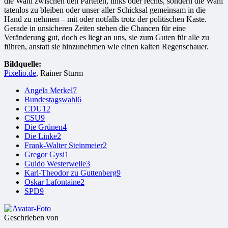
die Wahl zwischen den Parteien, links oder rechts, sondern die Wahl
tatenlos zu bleiben oder unser aller Schicksal gemeinsam in die
Hand zu nehmen – mit oder notfalls trotz der politischen Kaste.
Gerade in unsicheren Zeiten stehen die Chancen für eine
Veränderung gut, doch es liegt an uns, sie zum Guten für alle zu
führen, anstatt sie hinzunehmen wie einen kalten Regenschauer.
Bildquelle:
Pixelio.de
, Rainer Sturm
Angela Merkel
7
Bundestagswahl
6
CDU
12
CSU
9
Die Grünen
4
Die Linke
2
Frank-Walter Steinmeier
2
Gregor Gysi
1
Guido Westerwelle
3
Karl-Theodor zu Guttenberg
9
Oskar Lafontaine
2
SPD
9
Geschrieben von