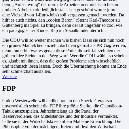
beim „Aufschwung“ der normale Arbeitnehmer nichts ab bekam
und der Arbeitsmarkt lediglich statistisch geschönt wurde (durch
eine Vielzahl von 1-Euro-Jobs) soll vergessen gemacht werden. Da
hilft es auch nichts, den „coolen Baron“ (Stern) Karl-Theodor zu
Guttenberg ins Spiel zu bringen, denn der ist ungefähr so cool wie
ein pädagogischer Kinder-Rap im Sozialkundeunterricht.
Die CDU will so weiter machen wie bisher. Dass sie sich nun noch
ein grünes Mäntelchen anzieht, darf man getrost als PR-Gag werten,
denn immerhin war es genau diese Partei die seit Jahrzehnten der
grünen Idee Steine in den Weg warf. Wer die CDU wählt, so scheint
es, glaubt mit ihnen, dass die großen Probleme sich wirtschaftlich
und technisch lösen lassen. Doch die Überraschung könnte am Ende
sehr schmerzhaft ausfallen.
Website
FDP
Guido Westerwelle will endlich ran an den Speck. Geradezu
unverwüstlich scheint die FDP ihre größte Stärke, die Chamäleon-
Taktik auszuspielen. Jahrzehntelang als die Partei der
Besserverdiener, des Mittelstandes und der Industrie vermarktet,
hatte sie in der Wirtschaftskrise auf ein Mal eine Erleuchtung. Die
Philosophie von der mächtigen, freien und flexiblen Wirtschaft –