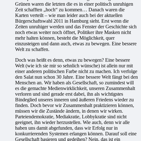
Grünen waren die letzten die es in einer politisch unruhigen
Zeit schafften „hoch“ zu kommen… Danach waren die
Karten verteilt – wie man leider auch bei der aktuellen
Bürgerschaftswahl 2011 in Hamburg sieht. Erst wenn die
Zeiten unruhiger werden und das Fenster der Geschichte sich
noch etwas weiter noch öffnet, Politiker ihre Masken nicht
mehr halten können, besteht die Möglichkeit, quer
einzusteigen und dann auch, etwas zu bewegen. Eine bessere
Welt zu schaffen.
Doch was heißt es denn, etwas zu bewegen? Eine bessere
Welt (wie ich sie mir so sehnlich wünsche) ist allein nur mit
einer anderen politischen Farbe nicht zu machen. Ich verfolge
den Salat nun schon 30 Jahre. Eine bessere Welt fängt bei den
Menschen an. Wir haben als Gesellschaft, so zumindest will
es die gemachte Medienwirklichkeit, unseren Zusammenhalt
verloren und sind gerade erst dabei, ihn als wichtigstes
Bindeglied unseres inneren und äußeren Friedens wieder zu
finden. Doch bevor wir Zusammenhalt praktizieren können,
müssen wir die Zustände ändern, in denen wir wirken.
Parteiendemokratie, Mediakratie, Lobbykratie sind nicht
geeignet, ihn wieder herzustellen. Wie auch, denn wir alle
haben uns damit abgefunden, dass wir Erfolg nur in
konkurrierenden Systemen erlangen können. Darauf soll eine
Gesellschaft basieren und gedeihen? Nein, das ist ein