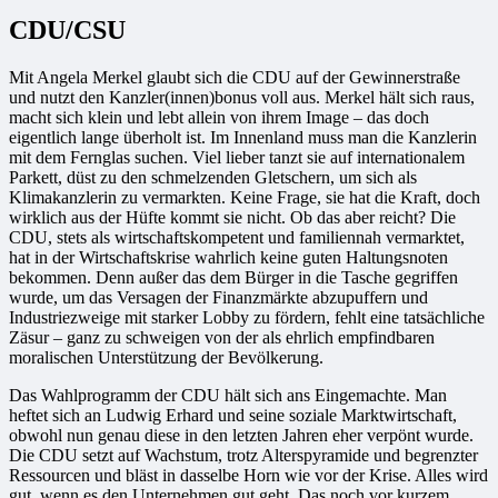
CDU/CSU
Mit Angela Merkel glaubt sich die CDU auf der Gewinnerstraße
und nutzt den Kanzler(innen)bonus voll aus. Merkel hält sich raus,
macht sich klein und lebt allein von ihrem Image – das doch
eigentlich lange überholt ist. Im Innenland muss man die Kanzlerin
mit dem Fernglas suchen. Viel lieber tanzt sie auf internationalem
Parkett, düst zu den schmelzenden Gletschern, um sich als
Klimakanzlerin zu vermarkten. Keine Frage, sie hat die Kraft, doch
wirklich aus der Hüfte kommt sie nicht. Ob das aber reicht? Die
CDU, stets als wirtschaftskompetent und familiennah vermarktet,
hat in der Wirtschaftskrise wahrlich keine guten Haltungsnoten
bekommen. Denn außer das dem Bürger in die Tasche gegriffen
wurde, um das Versagen der Finanzmärkte abzupuffern und
Industriezweige mit starker Lobby zu fördern, fehlt eine tatsächliche
Zäsur – ganz zu schweigen von der als ehrlich empfindbaren
moralischen Unterstützung der Bevölkerung.
Das Wahlprogramm der CDU hält sich ans Eingemachte. Man
heftet sich an Ludwig Erhard und seine soziale Marktwirtschaft,
obwohl nun genau diese in den letzten Jahren eher verpönt wurde.
Die CDU setzt auf Wachstum, trotz Alterspyramide und begrenzter
Ressourcen und bläst in dasselbe Horn wie vor der Krise. Alles wird
gut, wenn es den Unternehmen gut geht. Das noch vor kurzem,