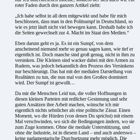
roter Faden durch den ganzen Artikel zieht:
„Ich habe selbst in all dem mitgewirkt und habe für mich
beschlossen, dass man in den Politsumpf in Deutschland, so
wie es jetzt läuft nicht viel bewegen kann. Deshalb habe ich
die Seiten gewechselt zur 4. Macht im Staat den Medien.“
Eben darum geht es ja. Es ist ein Sumpf, von dem
anscheinend niemand mehr so genau sagen kann, wie tief er
eigentlich ist. Doch manche sind groß genug, nicht in ihm zu
versinken. Die Kleinen sind wacker dabei mit den Armen zu
Rudern, was jedoch bekanntlich den Prozess des Versinkens
nur beschleunigt. Das hat mit der medialen Darstellung von
Realitäten zu tun, die nun mal von den Großen dominiert
wird. Der Sumpf ist gewollt…
Da mir die Menschen Leid tun, die voller Hoffnungen in
diesen kleinen Parteien mit redlicher Gesinnung und sehr
guten Ansätzen ihre Arbeit machen, wünsche ich mir
eigentlich nichts sehnlicher als eine politische Zäsur. Einen
Moment, wo die Hürden (von denen Du sprichst) mit einem
Mal verschwinden, wo sich die Bedingungen ändern, wo sie
zum Zuge kommen. Ohne die mediale Unterstützung, und
ohne die Industrie, ist in diesem Land – und auch anderswo –
keine parlamentarische Durchsetzung mehr möglich. Die