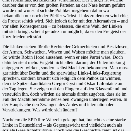
darüber das er von den großen Parteien an der Nase herum geführt
wurde und wünscht sich die Politiker insgeheim dahin wo
bekanntlich nur noch der Pfeffer wächst. Links zu denken wird chic,
da Protest schick wird. Sich jedoch tiefer mit den Alternativen – und
vor allen Konsequenzen – zu befassen, die eine Wahl der Linken
mit sich bringt, scheint geradezu unmöglich, da es den Freigeist der
Unzufriedenheit stört.
Die Linken stehen für die Rechte der Geknechteten und Besitzlosen,
der Armen, Schwachen, Witwen und Waisen möchte man glauben.
So würde Robin Hood aussehen, wenn er eine Partei wäre. Doch
dahinter steht mehr. Es geht nicht allein darum, der Unterdrückung
entgegen zu wirken, sondern selbst Macht zu bekommen. Man muss
gar nicht über Berlin und die sparwütige Links-Links-Regierung
sprechen, sondern braucht sich lediglich dem Pathos zu widmen,
den die Spitzenkandidaten Gregor Gysi und Oskar Lafontaine an
der Tag legen. Sie zeigen mit den Fingern auf den Klassenfeind und
verteufeln ihn, doch würden sie niemals direkt zugeben, dass sie im
Fall der Machtübernahme denselben Zwängen unterlegen wären. In
der Hauptsache den Zwängen des Amtes und internationaler
Verstrickungen. Was würde sich ändern?
Nachdem die SPD ihre Wurzeln gekappt hat, braucht es eine starke
Linke in Deutschland – als Gegengewicht und vielleicht auch als
soziale Gesellschaftsutopie. Doch wie die Geschichte zeigt, ist das