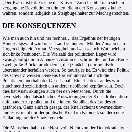
„Der Kaiser ist tot. Es lebe der Kaiser!“ Zu sehr fühlt man sich an
vergangene Revolutionen erinnert, die in der Konsequenz keine
wahren, sondern lediglich als Steigbügelhalter zur Macht gereichten.
DIE KONSEQUENZEN
Wie man auch hin und her rechnet… das Ergebnis der heutigen
Bundestagswahl wird unser Land verändern. Mit der Zunahme an
Ungerechtigkeit, Armut, Verzagtheit und – ja – auch Wut, beleben
sich linke Positionen. Die Vielzahl der politischen Lager wird
zwangsläufig durch Allianzen zusammen schrumpfen und am Ende
zwei große Blöcke produzieren, die (zunächst) nur politisch
übereinander herfallen werden. So traurig es ist. Es wird eine Politik
des schwarz-weißen Denkens fördern und damit auch die
Polaritäten innerhalb der Gesellschaft. Ein Teil des Landes wird
zunehmend sozialistisch ein anderer neoliberal geprägt sein. Doch
dies hat Auswirkungen auch bei den Menschen. Durch die
bevorstehenden tatsächlichen Auswirkungen der Krise drohen diese
aufeinander zu prallen und die innere Stabilität des Landes zu
gefährden. Ganz einfach gesagt, der Knall scheint unvermeidbar –
und es ist nicht nur der politische Knall im Kabinett, sondern eine
Entladung auf der Straße gemeint.
Die Menschen haben die Nase voll. Nicht von der Demokratie, wie