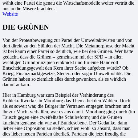
wählt eine Partei die genau die Wirtschaftsmodelle weiter vertritt die
uns in die Misere brachten.
Website
DIE GRÜNEN
Von der Protestbewegung zur Partei der Umweltaktivisten und von
dort direkt zu den Stühlen der Macht. Die Metamorphose der Macht
ist bei kaum einer Partei so deutlich, wie bei den Grünen. Wer hätte
gedacht, dass die Grünen – gemeinsam mit der SPD – in allen
wichtigen Grundprinzipien einknickt und für eine Handvoll
Entscheidungsgewalt den Kern ihrer Sache aufgeben würde? Ob
Krieg, Finanzmarktgesetze, Steuer- oder sogar Umweltpolitik. Die
Grünen haben so ziemlich alles durchgewunken, als es wirklich
darauf ankam.
Hier in Hamburg war zum Beispiel der Verhinderung des
Kohlekraftwerkes in Moorburg das Thema bei den Wahlen. Doch
als es soweit war, die Bürger ihr Vertrauen entgegen brachten und
ihr zur Macht verhalfen, war es aus damit. Moorburg ging durch (im
Tausch gegen eine zweifelhafte Schulreform) und die Grünen
knickten genauso ein wie auf Bundesebene. Der Gedanke, dann
lieber eine Opposition zu stellen, schien wohl so absurd, dass man
dies lieber neuen Parteien überließ. Parteien die jetzt freudig die