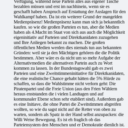
Verfügung, während neue Partein alles aus eigener Tasche
bezahlen müssen und erst im nachhinein, wenn sie es
geschafft haben Anspruch auf Erstattung der Auslagen für den
Wahlkampf haben. Da ist ein weiterer Grund der mangelden
Medienpräsenz! Medienpräsenz kann man sich ja bekanntlich
kaufen. so wie die großen Parteien es tun, aber die Medien
haben als 4.Macht im Staat von sich aus auch die Möglichkeit
eigeninitiativ auf Parteien und Direktkanidaten zuzugehen
und Ihre Anliegen bekannt zu machen. Die großen
öffentlichen Medien werden dies niemals tun aus bekannten
Gründen: weil sie ja den Mächtigen gehören die die Politik
bestimmen. Aber wäre es da nicht um so mehr Aufgabe der
Alternativmedien die alternativen Partein auch zu Wort
kommen zu lassen. In der Bundestagswahl gab es zwei
Parteien und eine Zweitstimmeninitiative für Direktkanidaten,
die eine realistische Chance gehabt hätten die 5% Hürde zu
schaffen, so dass die Wahlstimme nicht verlorn geht: Die
Piratenpartei und die Freie Union (aus den Frien Wählern
heraus enststanden die i vielen Landtagen und auf
kommunaler Ebene schon sehr etabliert sind). Außerdem gab
es eine Initiave, die ohne Partei die Zweitstimmen abgreifen
wollten, so wie du sagst nicht auf die Retter von oben zu
warten, sondern als Spatz in der Hand selbst anzupacken: die
Willi Weise Bewegung. Es ist eh fraglich ob das
Parteiensystem den Menschen und er Demokratie dienlich ist.