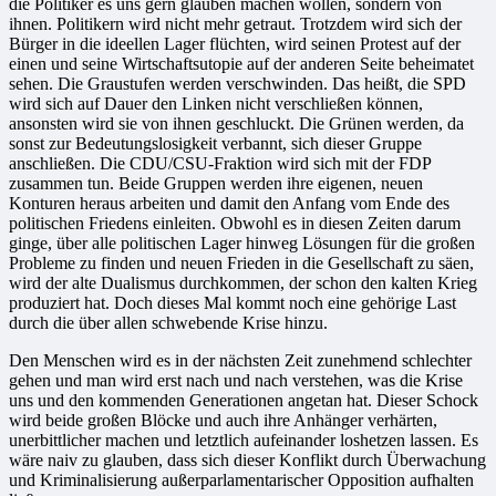
die Politiker es uns gern glauben machen wollen, sondern von
ihnen. Politikern wird nicht mehr getraut. Trotzdem wird sich der
Bürger in die ideellen Lager flüchten, wird seinen Protest auf der
einen und seine Wirtschaftsutopie auf der anderen Seite beheimatet
sehen. Die Graustufen werden verschwinden. Das heißt, die SPD
wird sich auf Dauer den Linken nicht verschließen können,
ansonsten wird sie von ihnen geschluckt. Die Grünen werden, da
sonst zur Bedeutungslosigkeit verbannt, sich dieser Gruppe
anschließen. Die CDU/CSU-Fraktion wird sich mit der FDP
zusammen tun. Beide Gruppen werden ihre eigenen, neuen
Konturen heraus arbeiten und damit den Anfang vom Ende des
politischen Friedens einleiten. Obwohl es in diesen Zeiten darum
ginge, über alle politischen Lager hinweg Lösungen für die großen
Probleme zu finden und neuen Frieden in die Gesellschaft zu säen,
wird der alte Dualismus durchkommen, der schon den kalten Krieg
produziert hat. Doch dieses Mal kommt noch eine gehörige Last
durch die über allen schwebende Krise hinzu.
Den Menschen wird es in der nächsten Zeit zunehmend schlechter
gehen und man wird erst nach und nach verstehen, was die Krise
uns und den kommenden Generationen angetan hat. Dieser Schock
wird beide großen Blöcke und auch ihre Anhänger verhärten,
unerbittlicher machen und letztlich aufeinander loshetzen lassen. Es
wäre naiv zu glauben, dass sich dieser Konflikt durch Überwachung
und Kriminalisierung außerparlamentarischer Opposition aufhalten