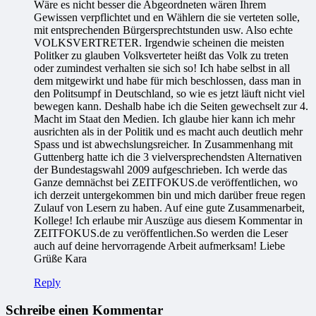
Wäre es nicht besser die Abgeordneten wären Ihrem
Gewissen verpflichtet und en Wählern die sie verteten solle,
mit entsprechenden Bürgersprechtstunden usw. Also echte
VOLKSVERTRETER. Irgendwie scheinen die meisten
Politker zu glauben Volksverteter heißt das Volk zu treten
oder zumindest verhalten sie sich so! Ich habe selbst in all
dem mitgewirkt und habe für mich beschlossen, dass man in
den Politsumpf in Deutschland, so wie es jetzt läuft nicht viel
bewegen kann. Deshalb habe ich die Seiten gewechselt zur 4.
Macht im Staat den Medien. Ich glaube hier kann ich mehr
ausrichten als in der Politik und es macht auch deutlich mehr
Spass und ist abwechslungsreicher. In Zusammenhang mit
Guttenberg hatte ich die 3 vielversprechendsten Alternativen
der Bundestagswahl 2009 aufgeschrieben. Ich werde das
Ganze demnächst bei ZEITFOKUS.de veröffentlichen, wo
ich derzeit untergekommen bin und mich darüber freue regen
Zulauf von Lesern zu haben. Auf eine gute Zusammenarbeit,
Kollege! Ich erlaube mir Auszüge aus diesem Kommentar in
ZEITFOKUS.de zu veröffentlichen.So werden die Leser
auch auf deine hervorragende Arbeit aufmerksam! Liebe
Grüße Kara
Reply
Schreibe einen Kommentar