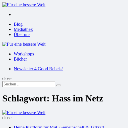
Menu
Suchen
Menu
Blog
Mediathek
Über uns
Für
eine
Workshops
bessere
Bücher
Welt
Suchen
Newsletter 4 Good Rebels!
close
Search
Suchen
for:
Schlagwort:
Hass im Netz
Für
eine
close
bessere
Deine Plattform für Mut, Gemeinschaft & Tatkraft
Welt