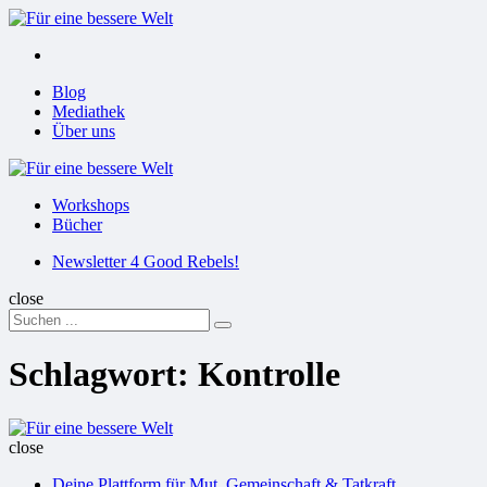
Menu
Suchen
Menu
Blog
Mediathek
Über uns
Für
eine
Workshops
bessere
Bücher
Welt
Suchen
Newsletter 4 Good Rebels!
close
Search
Suchen
for:
Schlagwort:
Kontrolle
Für
eine
close
bessere
Deine Plattform für Mut, Gemeinschaft & Tatkraft
Welt