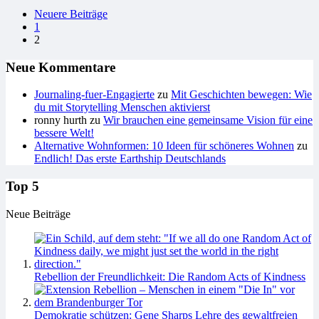
Seitennummerierung
Neuere Beiträge
1
der
2
Beiträge
Neue Kommentare
Journaling-fuer-Engagierte
zu
Mit Geschichten bewegen: Wie
du mit Storytelling Menschen aktivierst
ronny hurth
zu
Wir brauchen eine gemeinsame Vision für eine
bessere Welt!
Alternative Wohnformen: 10 Ideen für schöneres Wohnen
zu
Endlich! Das erste Earthship Deutschlands
Top 5
Neue Beiträge
Rebellion der Freundlichkeit: Die Random Acts of Kindness
Demokratie schützen: Gene Sharps Lehre des gewaltfreien