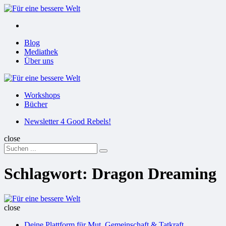
Menu
Suchen
Menu
Blog
Mediathek
Über uns
Für
eine
Workshops
bessere
Bücher
Welt
Suchen
Newsletter 4 Good Rebels!
close
Search
Suchen
for:
Schlagwort:
Dragon Dreaming
Für
eine
close
bessere
Deine Plattform für Mut, Gemeinschaft & Tatkraft
Welt