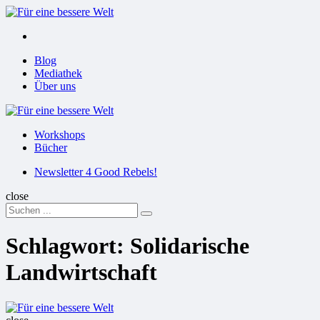
Menu
Suchen
Menu
Blog
Mediathek
Über uns
Für
eine
Workshops
bessere
Bücher
Welt
Suchen
Newsletter 4 Good Rebels!
close
Search
Suchen
for:
Schlagwort:
Solidarische
Landwirtschaft
Für
eine